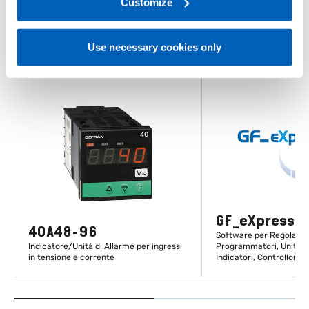
link:
Gefran - Privacy Policy
Customize
.
Use necessary cookies only
GF_eXpress
40A48-96
Software per Regolatori
Indicatore/Unità di Allarme per ingressi
Programmatori, Unità di
in tensione e corrente
Indicatori, Controllori d
SCOPRI DI PIÙ
SCOPRI DI