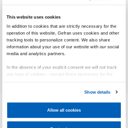
Un codice di protezione software impostabile (protetto
da una password) consente di limitare su tutti i livelli
This website uses cookies
le possibilità di modificare e visualizzare i parametri di
In addition to cookies that are strictly necessary for the
configurazione.
operation of this website, Gefran uses cookies and other
tracking tools to personalize content. We also share
information about your use of our website with our social
media and analytics partners.
01
Descrizione
In the absence of your explicit consent we will not track
any type of cookies – except those necessary for the
operation of the website. Before expressing your
preferences, we invite you to read GEFRAN Cookie
Show details
Policy, available at the following link:
Gefran - Cookie
policy
.
Allow all cookies
ALTRI PRODOTTI
For more information, please refer to the Information
Ti potrebbe interessare
regarding processing of personal data, at the following