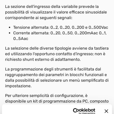
La sezione dell'ingresso della variabile prevede la
possibilità di visualizzare il valore efficace sinusoidale
corrispondente ai seguenti segnali:
Tensione alternata: 0…2, 0…20, 0…200 e 0…500Vac
Corrente alternata: 0…20, 0…50, 0…200mAac 0…1,
0…5Aac
La selezione delle diverse tipologie avviene da tastiera
ed utilizzando l'opportuno contatto d'ingresso; non è
richiesto shunt esterno di adattamento.
La programmazione degli strumenti è facilitata dal
raggruppamento dei parametri in blocchi funzionali e
dalla possibilità di selezionare un menù semplificato di
impostazione.
Per ulteriore semplicità di configurazione, è
disponibile un kit di programmazione da PC, composto
da un cavetto e da un programma guidato per
ambiente windows (vedere foglio tecnico cod.80020).