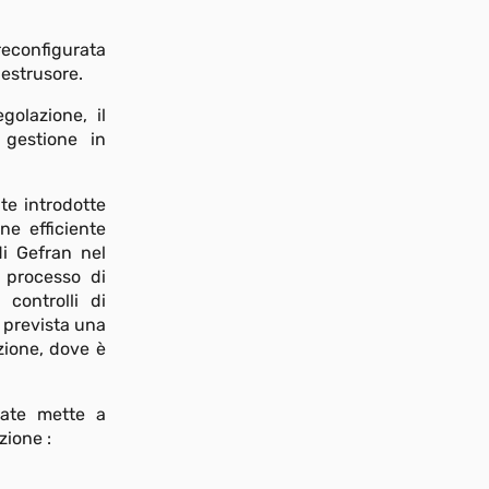
reconfigurata
 estrusore.
golazione, il
e gestione in
te introdotte
ne efficiente
di Gefran nel
l processo di
 controlli di
 prevista una
zione, dove è
plate mette a
zione :