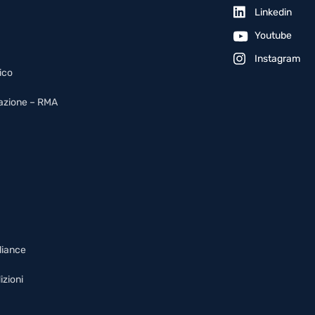
Linkedin
Youtube
Instagram
ico
arazione – RMA
liance
izioni