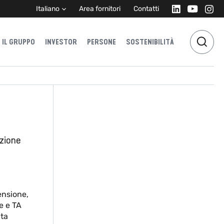
Italiano
Area fornitori
Contatti
IL GRUPPO
INVESTOR
PERSONE
SOSTENIBILITÀ
uzione
ensione,
e e TA
ta