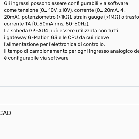
Gli ingressi possono essere confi gurabili via software
come tensione (0… 10V, ±10V), corrente (0… 20mA, 4…
20mA), potenziometro (>1kΩ), strain gauge (>1MΩ) o trasf
corrente TA (0..50mA rms, 50-60Hz).
La scheda G3-AU4 può essere utilizzata con tutti
i gateway G-Mation G3 e le CPU da cui riceve
l’alimentazione per l’elettronica di controllo.
Il tempo di campionamento per ogni ingresso analogico d
è configurabile via software
 CAD