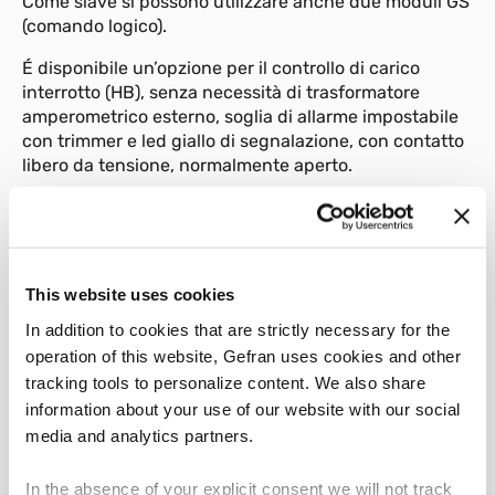
Come slave si possono utilizzare anche due moduli GS
(comando logico).
É disponibile un’opzione per il controllo di carico
interrotto (HB), senza necessità di trasformatore
amperometrico esterno, soglia di allarme impostabile
con trimmer e led giallo di segnalazione, con contatto
libero da tensione, normalmente aperto.
Il gruppo statico GT è dotato di led di segnalazione
verde per la presenza dell’alimentazione 24Vac e di
led rosso per l’indicazione dello stato di accensione in
funzione del segnale analogico di controllo in
This website uses cookies
ingresso.
In addition to cookies that are strictly necessary for the
L’indicazione del led sarà fissa (spento al minimo,
operation of this website, Gefran uses cookies and other
acceso al massimo) agli estremi della scala e pulsante
tracking tools to personalize content. We also share
per i valori intermedi.
information about your use of our website with our social
media and analytics partners.
Sono disponibili opzioni come l’attacco per fissaggio a
pannello, fusibili e portafusibili, trasformatori
amperometrici, trasformatori di isolamento.
In the absence of your explicit consent we will not track