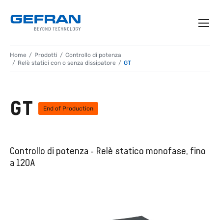
Home
Prodotti
Controllo di potenza
Relè statici con o senza dissipatore
GT
GT
End of Production
Controllo di potenza - Relè statico monofase, fino
a 120A