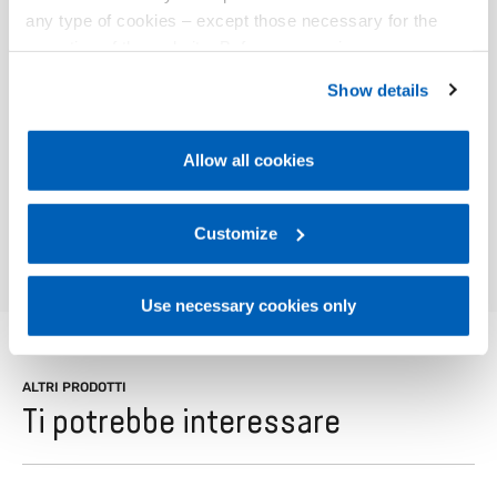
any type of cookies – except those necessary for the
Utilizzare il relè con un opportuno dissipatore (vedi
operation of the website. Before expressing your
sezione accessori).
preferences, we invite you to read GEFRAN Cookie
Show details
Policy, available at the following link:
Gefran - Cookie
policy
.
Allow all cookies
For more information, please refer to the Information
01
Descrizione
regarding processing of personal data, at the following
link:
Gefran - Privacy Policy
Customize
.
Use necessary cookies only
ALTRI PRODOTTI
Ti potrebbe interessare