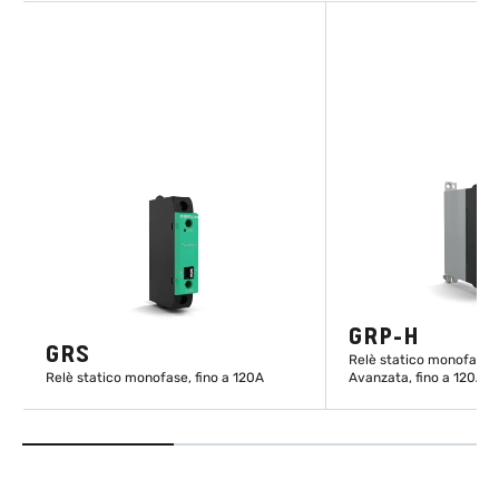
GRP-H
GRS
Relè statico monofase 
Relè statico monofase, fino a 120A
Avanzata, fino a 120A
SCOPRI DI PIÙ
SCOPRI DI