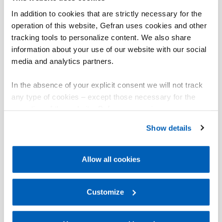
In addition to cookies that are strictly necessary for the
operation of this website, Gefran uses cookies and other
tracking tools to personalize content. We also share
information about your use of our website with our social
media and analytics partners.
In the absence of your explicit consent we will not track
any type of cookies – except those necessary for the
operation of the website. Before expressing your
preferences, we invite you to read GEFRAN Cookie
Show details
Policy, available at the following link:
Gefran - Cookie
policy
.
Allow all cookies
For more information, please refer to the Information
regarding processing of personal data, at the following
link:
Gefran - Privacy Policy
Customize
.