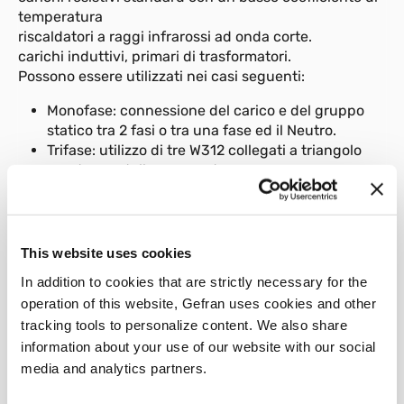
temperatura
riscaldatori a raggi infrarossi ad onda corte.
carichi induttivi, primari di trasformatori.
Possono essere utilizzati nei casi seguenti:
Monofase: connessione del carico e del gruppo
statico tra 2 fasi o tra una fase ed il Neutro.
Trifase: utilizzo di tre W312 collegati a triangolo
aperto o a stella con neutro.
La serie W312 é progettata sulla base di una
architettura comune, le cui dimensioni sono definite
dalle cinque differenti specifiche di portata di
This website uses cookies
corrente per una temperatura ambiente di 50°C. Il
In addition to cookies that are strictly necessary for the
circuito di potenza é studiato per ope-rare in un
ampio range di tensione.
operation of this website, Gefran uses cookies and other
La tensione di esercizio può variare da un minimo di
tracking tools to personalize content. We also share
24Vac ad un massimo di 660Vac (Max range 20…
information about your use of our website with our social
725Vac).
media and analytics partners.
Il principio di funzionamento é l'accensione ad angolo
di fase. Con questo tipo di accensione il controllo della