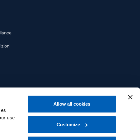
liance
izioni
Allow all cookies
ses
our use
Customize