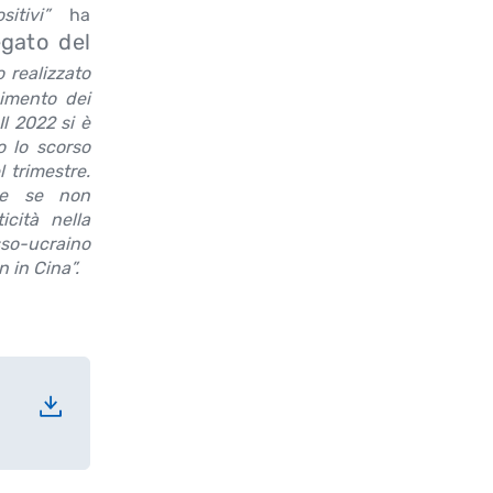
itivi”
ha
egato del
 realizzato
gimento dei
Il 2022 si è
o lo scorso
 trimestre.
che se non
icità nella
so-ucraino
 in Cina”.