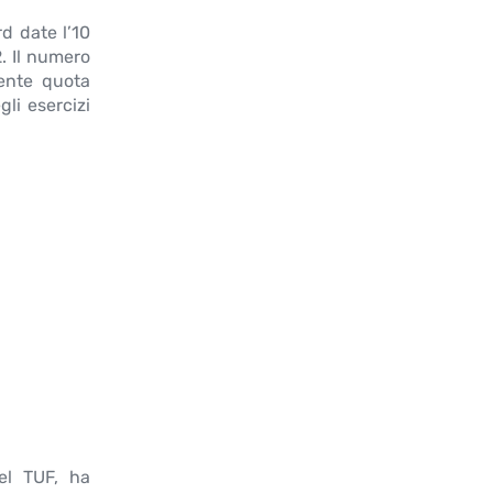
d date l’10
. Il numero
nente quota
gli esercizi
del TUF, ha