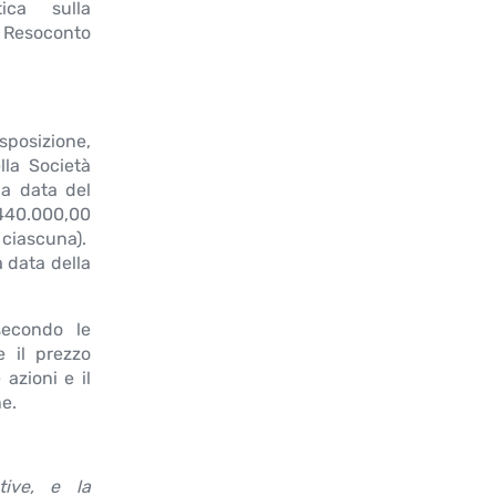
ica sulla
l Resoconto
isposizione,
lla Società
la data del
440.000,00
ciascuna).
 data della
secondo le
e il prezzo
azioni e il
e.
ative, e la