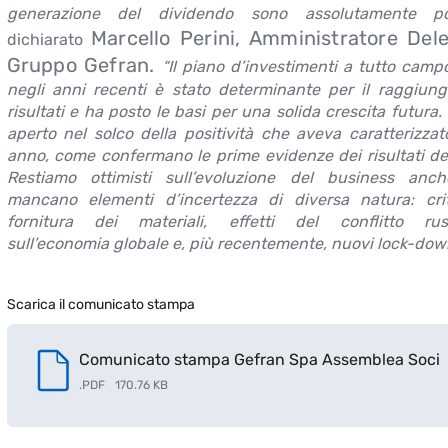
generazione del dividendo sono assolutamente pos
Marcello Perini, Amministratore Del
dichiarato
Gruppo Gefran.
“Il piano d’investimenti a tutto campo
negli anni recenti è stato determinante per il raggiun
risultati e ha posto le basi per una solida crescita futura. 
aperto nel solco della positività che aveva caratterizzat
anno, come confermano le prime evidenze dei risultati del
Restiamo ottimisti sull’evoluzione del business an
mancano elementi d’incertezza di diversa natura: crit
fornitura dei materiali, effetti del conflitto rus
sull’economia globale e, più recentemente, nuovi lock-down
Scarica il comunicato stampa
Comunicato stampa Gefran Spa Assemblea Soci
.
PDF
170.76 KB