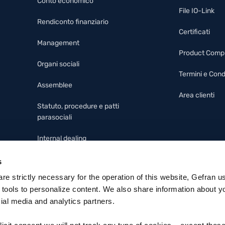
Conto economico
File IO-Link
Rendiconto finanziario
Certificati
Management
Product Comp
Organi sociali
Termini e Cond
Assemblee
Area clienti
Statuto, procedure e patti
parasociali
Internal dealing
Modello 231, codice etico e
s
whistleblowing
 are strictly necessary for the operation of this website, Gefran u
 tools to personalize content. We also share information about y
cial media and analytics partners.