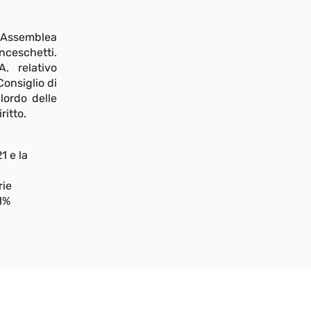
l’Assemblea
nceschetti.
. relativo
Consiglio di
lordo delle
ritto.
1 e la
rie
,1%