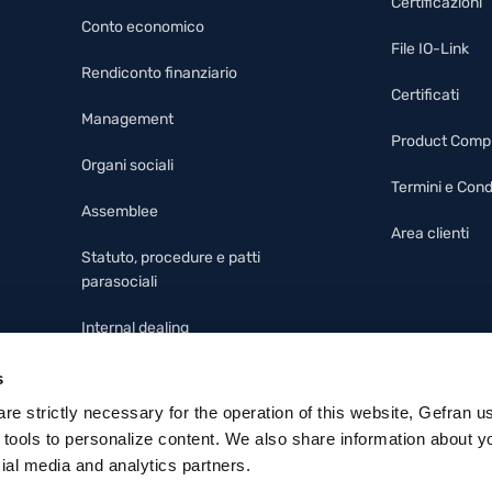
Certificazioni
Conto economico
File IO-Link
Rendiconto finanziario
Certificati
Management
Product Comp
Organi sociali
Termini e Cond
Assemblee
Area clienti
Statuto, procedure e patti
parasociali
Internal dealing
Modello 231, codice etico e
s
whistleblowing
 are strictly necessary for the operation of this website, Gefran u
 tools to personalize content. We also share information about y
cial media and analytics partners.