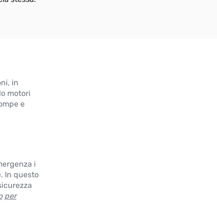
ni, in
lo motori
pompe e
mergenza i
e. In questo
sicurezza
o
per