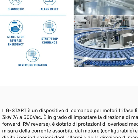
Il G-START è un dispositivo di comando per motori trifase f
3kW,7A a 500Vac. È in grado di impostare la direzione di ma
forward, RW reverse), è dotato di protezioni di overload me
misura della corrente assorbita dal motore (configurabile) e
digitali per indicazioni degli allarmi e della direzione di mar