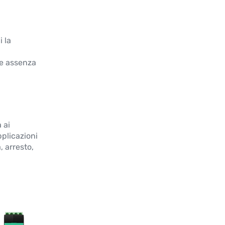
 la
i
 e assenza
 ai
pplicazioni
 arresto,