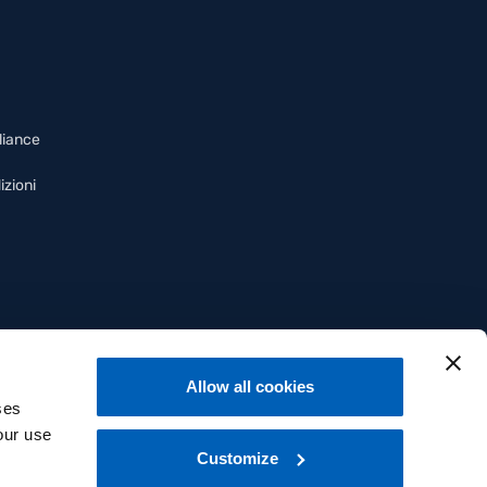
liance
izioni
Allow all cookies
ses
our use
Customize