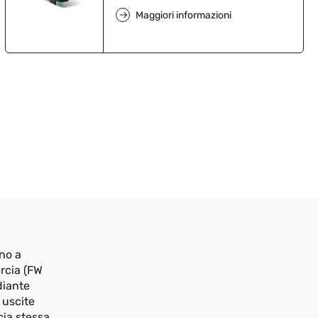
Maggiori informazioni
ino a
rcia (FW
diante
 uscite
cia stessa.