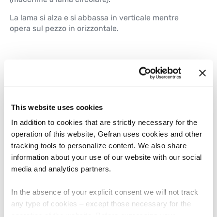
La lama si alza e si abbassa in verticale mentre
opera sul pezzo in orizzontale.
L’applicazione
Le macchine automatiche industriali per ottenere
un taglio uniforme e regolare del pezzo devono
This website uses cookies
tagliare ad alta velocità e ridurre
contemporaneamente le potenziali vibrazioni della
In addition to cookies that are strictly necessary for the
lama.
operation of this website, Gefran uses cookies and other
Al fine di ridurre i tempi di taglio e preservare la
tracking tools to personalize content. We also share
qualità della lama, è molto importante conoscere la
information about your use of our website with our social
posizione precisa e in tempo reale della lama.
media and analytics partners.
Ad esempio, nel caso di un profilo cilindrico, la lama
inizia a tagliare lentamente, aumenta la velocità
In the absence of your explicit consent we will not track
fino a un massimo al centro e infine rallenta
nuovamente verso il bordo inferiore (figura 1).
any type of cookies – except those necessary for the
operation of the website. Before expressing your