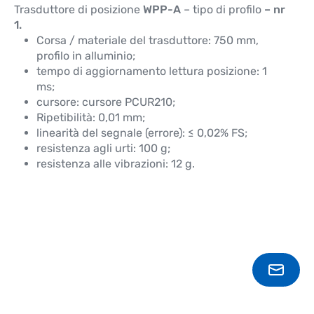
Trasduttore di posizione
WPP-A
– tipo di profilo
– nr
1.
Corsa / materiale del trasduttore: 750 mm,
profilo in alluminio;
tempo di aggiornamento lettura posizione: 1
ms;
cursore: cursore PCUR210;
Ripetibilità: 0,01 mm;
linearità del segnale (errore): ≤ 0,02% FS;
resistenza agli urti: 100 g;
resistenza alle vibrazioni: 12 g.
CONT