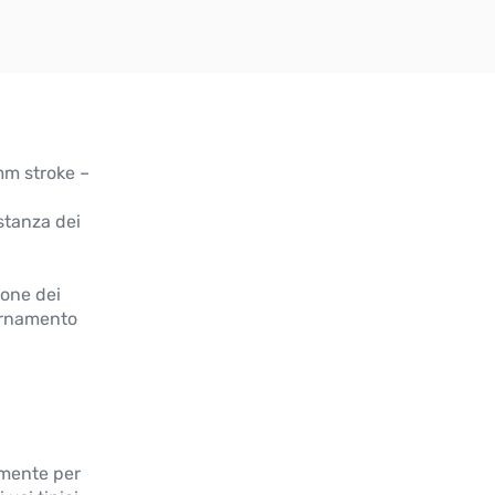
mm stroke –
istanza dei
ione dei
iornamento
lmente per