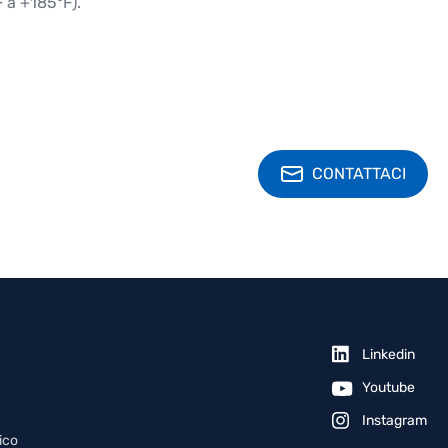
 a +185°F).
CONTATTACI
Linkedin
Youtube
Instagram
ico