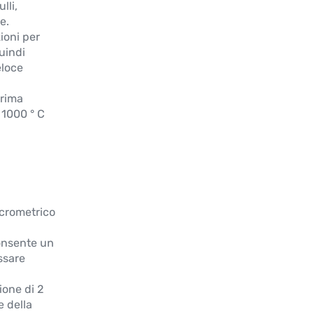
lli,
e.
ioni per
uindi
eloce
prima
 1000 ° C
icrometrico
consente un
ssare
ione di 2
e della