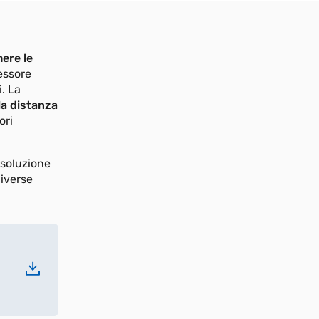
ere le
essore
i. La
la distanza
ori
isoluzione
diverse