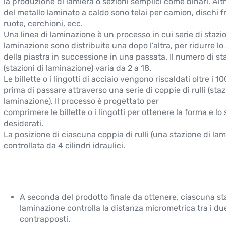
la produzione di lamiera o sezioni semplici come binari. Altri
del metallo laminato a caldo sono telai per camion, dischi fr
ruote, cerchioni, ecc.
Una linea di laminazione è un processo in cui serie di stazio
laminazione sono distribuite una dopo l’altra, per ridurre l
della piastra in successione in una passata. Il numero di s
(stazioni di laminazione) varia da 2 a 18.
Le billette o i lingotti di acciaio vengono riscaldati oltre i 10
prima di passare attraverso una serie di coppie di rulli (staz
laminazione). Il processo è progettato per
comprimere le billette o i lingotti per ottenere la forma e lo
desiderati.
La posizione di ciascuna coppia di rulli (una stazione di la
controllata da 4 cilindri idraulici.
A seconda del prodotto finale da ottenere, ciascuna st
laminazione controlla la distanza micrometrica tra i due
contrapposti.