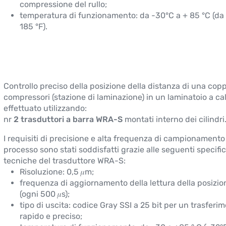
compressione del rullo;
temperatura di funzionamento: da -30°C a + 85 °C (da 
185 °F).
Controllo preciso della posizione della distanza di una coppi
compressori (stazione di laminazione) in un laminatoio a ca
effettuato utilizzando:
nr
2 trasduttori a barra WRA-S
montati interno dei cilindri
I requisiti di precisione e alta frequenza di campionamento
processo sono stati soddisfatti grazie alle seguenti specifi
tecniche del trasduttore WRA-S:
Risoluzione: 0,5 𝜇m;
frequenza di aggiornamento della lettura della posizio
(ogni 500 𝜇s);
tipo di uscita: codice Gray SSI a 25 bit per un trasferi
rapido e preciso;