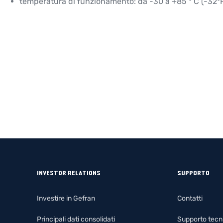
temperatura di funzionamento: da -30 a +85 ° C (-32°F
INVESTOR RELATIONS
SUPPORTO
Investire in Gefran
Contatti
Principali dati consolidati
Supporto tecn