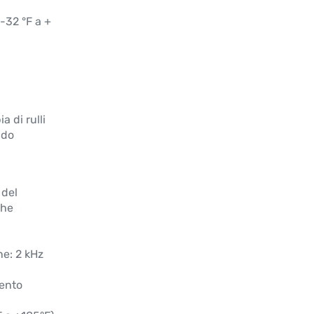
-32 °F a +
a di rulli
ldo
.
 del
che
ne: 2 kHz
mento