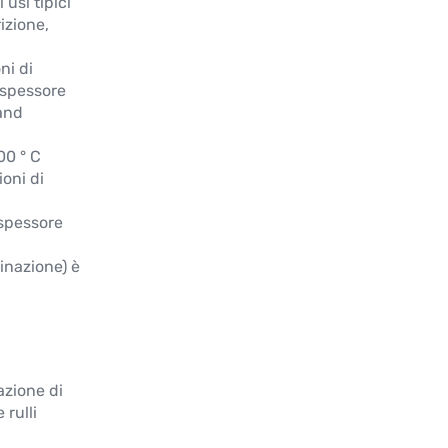
 usi tipici
izione,
ni di
o spessore
tand
00 ° C
ioni di
 spessore
minazione) è
azione di
 rulli