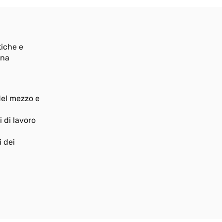
GIB
Inclinometro entry level singolo/doppio
asse (XY/360°)
tiche e
Maggiori informazioni
una
GRA
del mezzo e
Sensore angolare singolo giro ad
effetto hall con albero
 di lavoro
Maggiori informazioni
i dei
GSF
Trasduttore di posizione a filo (con
tecnologia potenziometrica)
Maggiori informazioni