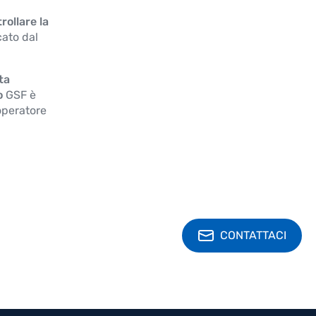
rollare la
cato dal
ta
o
GSF è
operatore
CONTATTACI