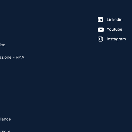
Linkedin
Youtube
Instagram
ico
arazione – RMA
liance
izioni