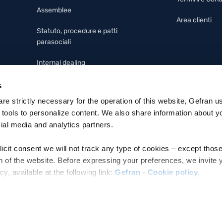
Assemblee
Area clienti
Statuto, procedure e patti
parasociali
Internal dealing
Modello 231, codice etico e
s
whistleblowing
 are strictly necessary for the operation of this website, Gefran u
 tools to personalize content. We also share information about y
cial media and analytics partners.
licit consent we will not track any type of cookies – except thos
n of the website. Before expressing your preferences, we invite 
 available at the following link:
Gefran - Cookie policy
.
ettronica: MZO2A0U
e refer to the Information regarding processing of personal data,
ivacy Policy
.