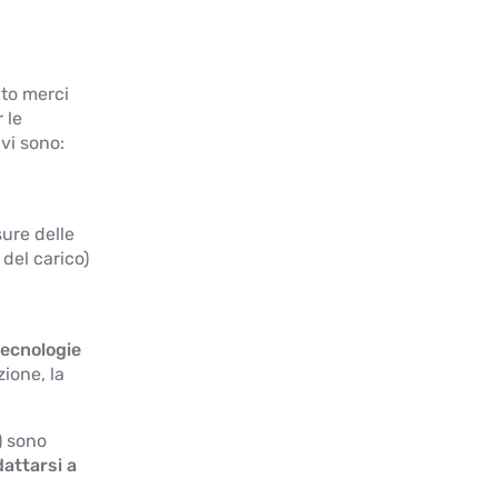
GSH-S 1.8-8.3 m
NEW
Sensore a filo per la misura della
nto merci
posizione lineare con range da 1.8 a 8.3
 le
m, disponibile con uscite analogiche e
digitali.
vi sono:
Maggiori informazioni
sure delle
KM
 del carico)
Trasduttori di pressione ultracompatti
Maggiori informazioni
tecnologie
zione, la
) sono
dattarsi a