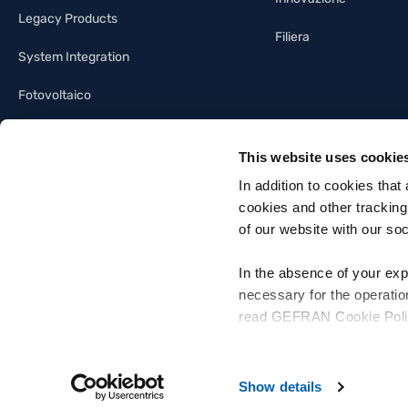
Legacy Products
Filiera
System Integration
Fotovoltaico
Illuminotecnica
This website uses cookie
Building automation
In addition to cookies that
cookies and other tracking
of our website with our so
In the absence of your exp
necessary for the operatio
Gefran SpA - Via Sebina, 74, 25050 Provaglio d'Iseo, Brescia - Italia
read GEFRAN Cookie Policy,
Tel. +39 030 9888 1 - P. IVA 03032420170 - Codice destinatario fattura el
For more information, pleas
Privacy Policy
Cookie Policy
Disclaimer
Netiquette
following link:
Gefran - Pr
Show details