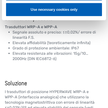
Use necessary cookies only
Benefici del prodotto
Trasduttori WRP-A e WPP-A
Segnale assoluto e preciso: ≤±0,02%/ errore di
linearità F.S.
Elevata affidabilità (teoreticamente infinita)
Grado di protezione ambientale: IP67
Elevata resistenza alle vibrazioni: 15g/10…
2000Hz (DIN IEC68T2-6)
Soluzione
I trasduttori di posizione HYPERWAVE WRP-A e
WPP-A (interfaccia analogica) che utilizzano la
tecnologia magnetostrittiva con errore di linearità
≤±0,02%/FS ed elevata stabilità del segnale (vedi