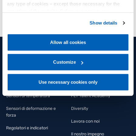
any type of cookies – except those necessary for the
operation of the website. Before expressing your
preferences, we invite you to read GEFRAN Cookie
Show details
Policy, available at the following link:
Gefran - Cookie
policy
.
Allow all cookies
For more information, please refer to the Information
regarding processing of personal data, at the following
PRODOTTI E SOLUZIONI
GRUPPO
link:
Gefran - Privacy Policy
Customize
.
Sensori di posizione
Gruppo
Use necessary cookies only
Sensori di pressione
Welfare
Sensori di temperatura
FLY Talent Academy
Sensori di deformazione e
Diversity
forza
Lavora con noi
Regolatori e indicatori
Il nostro impegno