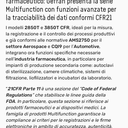
farmaceutico: Gefran presenta la serie
Multifunction con funzioni avanzate per
la tracciabilità dei dati conformi CFR21
I modelli
2850T
e
3850T CFR
, ideali per la misura,
la registrazione e il controllo dei processi produttivi
e già conformi alle normative
AMS2750
per il
settore Aerospace
e
CQI9
per l’
Automotive
,
integrano ora funzioni specifiche necessarie
nell’
industria farmaceutica
, in particolare per
impianti di produzione secondaria come: autoclavi
di sterilizzazione, camere climatiche, sistemi di
filtrazione, liofilizzatori e incubatori da laboratorio.
“
21CFR Parte 11
è una sezione del “
Code of Federal
Regulations
” che stabilisce le linee guida della
FDA
. In particolare, questa sezione si riferisce ai
prodotti farmaceutici e ai dispositivi medici. La
famiglia di prodotti Multifunction garantisce la
compliance ai criteri per le registrazioni e le firme
elettroniche in ambito di accuratezza, autenticità,