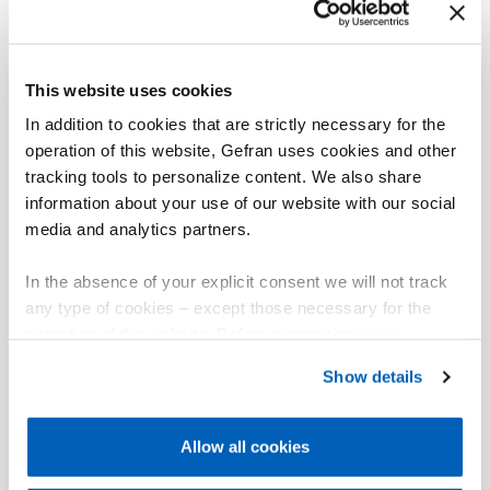
funzione del led
cartolina removibile
Frontalmente é disponibile una porta USB proveniente
This website uses cookies
dal GF_VEDO EV completa di copertura per assicurare
In addition to cookies that are strictly necessary for the
la protezione IP65. Questo permette un facile accesso
operation of this website, Gefran uses cookies and other
(import/export) ai dati dell’applicazione.
tracking tools to personalize content. We also share
Differenti protocolli di comunicazione proposti:
information about your use of our website with our social
Seriale ad alta velocità [GT-TAST] per un uso
media and analytics partners.
“punto a punto” di una singola tastiera con
distanza massima di 50 cm.
In the absence of your explicit consent we will not track
CANopen, per applicazioni dove è richiesta la
any type of cookies – except those necessary for the
remotazione e/o l’adozione di più tastiere.
operation of the website. Before expressing your
Nella parte posteriore sono disponibili 16 ingressi
preferences, we invite you to read GEFRAN Cookie
Show details
digitali, il cui stato é visibile via software.
Policy, available at the following link:
Gefran - Cookie
policy
.
Allow all cookies
For more information, please refer to the Information