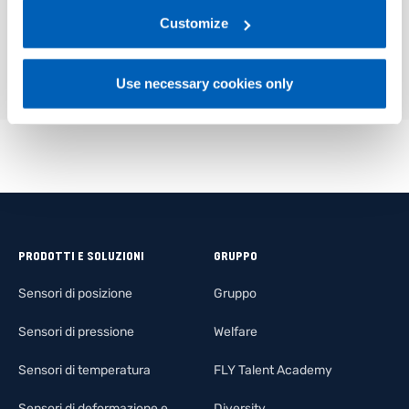
regarding processing of personal data, at the following
01
Descrizione
link:
Gefran - Privacy Policy
Customize
.
Use necessary cookies only
PRODOTTI E SOLUZIONI
GRUPPO
Sensori di posizione
Gruppo
Sensori di pressione
Welfare
Sensori di temperatura
FLY Talent Academy
Sensori di deformazione e
Diversity