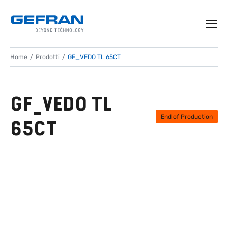
Home
Prodotti
GF_VEDO TL 65CT
GF_VEDO TL
End of Production
65CT