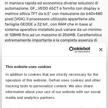
in maniera rapida ed economica diverse soluzioni di
automazione. GF_VEDO 65CT è fornito con display a
matrice attiva TFT da 6,5” con risoluzione da 640×480
pixel (VGA). Il processore utilizzato appartiene alla
famiglia GEODE a 32 bit , con RAM che in base al
sistema operativo installato può variare da un minimo
di 128MB fino ad un massimo di 256MB. Caratteristica
estremamente importante è la completa assenza di
parti in movimento, la memoria di massa utilizzata è
un DOM [DiskOnModule] di diverse dimensioni da
64MB a 1G, che offre una sicurezza di funzionamento
anche in condizioni di vibrazioni elevate. Ampia la
possibile dotazione di periferiche I/O :
This website uses cookies
– 1x RS485 optoisolata
In addition to cookies that are strictly necessary for the
– 2xEthernet 10/100 Base-T
operation of this website, Gefran uses cookies and other
– 2xUSB 1.1
tracking tools to personalize content. We also share
– Tastiera fieldbuses
information about your use of our website with our social
– Autoaccensione
media and analytics partners.
– 1xRS232
– Mouse e Tastiera PS2