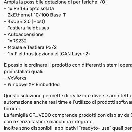
Ampia la possibile dotazione di periferiche I/O :
– 1x RS485 optoisolata
– 2xEthernet 10/100 Base-T
– 4xUSB 2.0 (Host)
– Tastiera fieldbuses
– Autoaccensione
– 1xRS232
– Mouse e Tastiera PS/2
– 1 x Fieldbus [opzionale] (CAN Layer 2)
È possibile ordinare il prodotto con differenti sistemi opera
preinstallati quali:
– VxWorks
– Windows XP Embedded
Questa soluzione permette di realizzare diverse architettu
automazione anche real time e l’utilizzo di prodotti software
fornitori.
La famiglia GF_VEDO comprende prodotti con display da 3,
con o senza tastiere macchina integrate.
Inoltre sono disponibili applicativi “readyto- use” quali pe