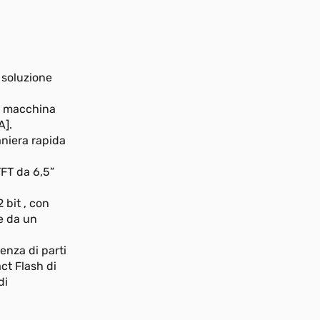
 soluzione
lo macchina
A].
aniera rapida
FT da 6,5”
 bit , con
e da un
enza di parti
ct Flash di
di