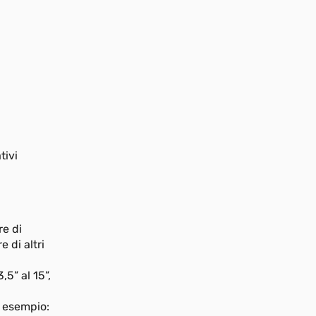
tivi
re di
 di altri
5” al 15”,
r esempio: