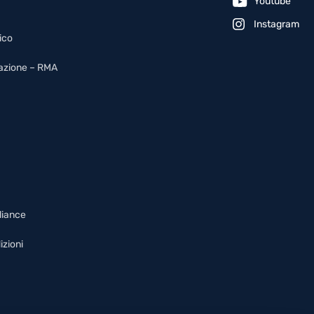
Youtube
Instagram
ico
arazione – RMA
liance
izioni