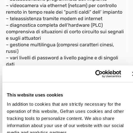
– videocamera via ethernet (netcam) per controllo
remoto in tempo reale dei “punti caldi” dell’ impianto
– teleassistenza tramite modem ed internet
– diagnostica completa dell‘hardware (PLC)
comprensiva di situazioni di corto circuito sui segnali
e sugli attuatori
– gestione multilingua (compresi caratteri cinesi,
russi)
– vari livelli di password a livello pagine e di singoli
dati
– facile accesso al sistema, da locale e da remoto,
tramite rete ethernet (centralizzazione, diagnostica,
upgrade)
Preview
This website uses cookies
Main Page
Diagnostic in out page
Alarm history page
In addition to cookies that are strictly necessary for the
operation of this website, Gefran uses cookies and other
Ejector page
tracking tools to personalize content. We also share
Machine page
Moul page
information about your use of our website with our social
media and analytics partners.