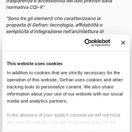
trasparenza e accessibilità dei dati previsti dalla
normativa CQI-9.“
“Sono tre gli elementi che caratterizzano la
proposta di Gefran: tecnologia, affidabilità e
semplicità d’integrazione nell’architettura di
automazione del Cliente”
commenta
Renzo
Privitera
,
Direttore Vendite di Gefran,
che
conclude “
In tal senso, OMAV e Gefran condividono
un obiettivo comune, che si traduce
nella
This website uses cookies
realizzazione di soluzioni su misura, in grado di
migliorare le performance degli utilizzatori finali e
In addition to cookies that are strictly necessary for the
ridurre il loro impatto ambientale.“
operation of this website, Gefran uses cookies and other
tracking tools to personalize content. We also share
information about your use of our website with our social
FOCUS ON
media and analytics partners.
Contenuti correlati
In the absence of your explicit consent we will not track
any type of cookies – except those necessary for the
operation of the website. Before expressing your
Case History