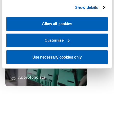
preferences, we invite you to read GEFRAN Cookie
Show details
Policy, available at the following link:
Gefran - Cookie
policy
.
Metallo
Allow all cookies
For more information, please refer to the Information
OMAV si affida all’expertise
regarding processing of personal data, at the following
di Gefran: una
link:
Gefran - Privacy Policy
Customize
.
collaborazione all’insegna
dell’eccellenza
nell’estrusione
Use necessary cookies only
dell’alluminio
Approfondisci