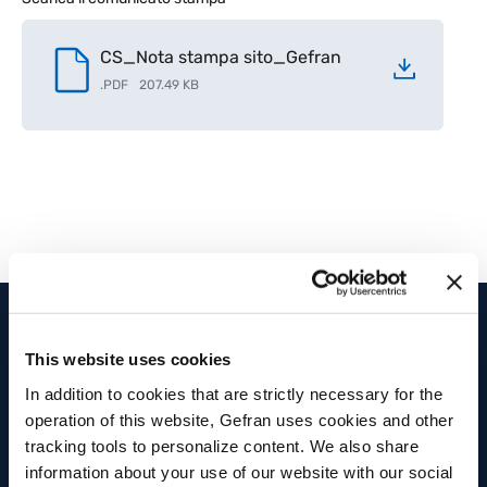
CS_Nota stampa sito_Gefran
.
PDF
207.49 KB
PRODOTTI E SOLUZIONI
GRUPPO
This website uses cookies
In addition to cookies that are strictly necessary for the
Sensori di posizione
Gruppo
operation of this website, Gefran uses cookies and other
tracking tools to personalize content. We also share
Sensori di pressione
Welfare
information about your use of our website with our social