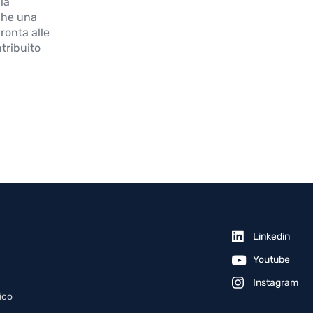
 la
che una
ronta alle
tribuito
Linkedin
Youtube
Instagram
ico