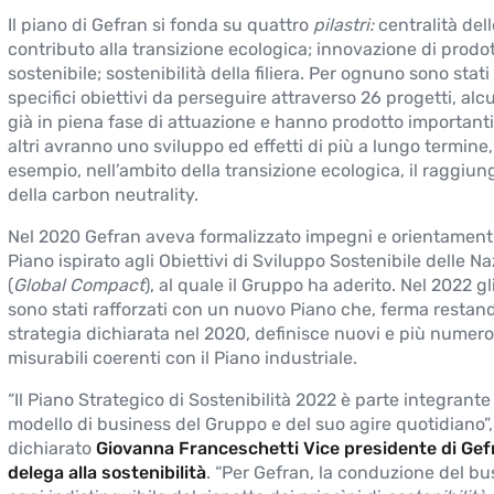
Il piano di Gefran si fonda su quattro
pilastri:
centralità del
contributo alla transizione ecologica; innovazione di prodo
sostenibile; sostenibilità della filiera. Per ognuno sono stati 
specifici obiettivi da perseguire attraverso 26 progetti, alc
già in piena fase di attuazione e hanno prodotto importanti r
altri avranno uno sviluppo ed effetti di più a lungo termine
esempio, nell’ambito della transizione ecologica, il raggiu
della carbon neutrality.
Nel 2020 Gefran aveva formalizzato impegni e orientamenti
Piano ispirato agli Obiettivi di Sviluppo Sostenibile delle Na
(
Global Compact
), al quale il Gruppo ha aderito. Nel 2022 g
sono stati rafforzati con un nuovo Piano che, ferma restand
strategia dichiarata nel 2020, definisce nuovi e più numeros
misurabili coerenti con il Piano industriale.
“Il Piano Strategico di Sostenibilità 2022 è parte integrante
modello di business del Gruppo e del suo agire quotidiano”,
dichiarato
Giovanna Franceschetti Vice presidente di Gef
delega alla sostenibilità
. “Per Gefran, la conduzione del bu