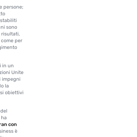
le persone;
tto
stabiliti
uni sono
isultati,
, come per
ngimento
 in un
zioni Unite
li impegni
o la
i obiettivi
 del
 ha
ran con
siness è