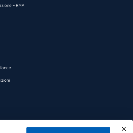
arazione – RMA
liance
izioni