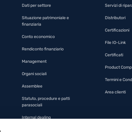
Dati per settore
Servizi di rip
Situazione patrimoniale e
Distributori
finanziaria
Certificazioni
Conto economico
File IO-Link
Rendiconto finanziario
Certificati
Management
Product Comp
Organi sociali
Termini e Cond
Assemblee
Area clienti
Statuto, procedure e patti
parasociali
Internal dealing
Modello 231, codice etico e
s