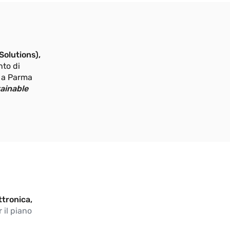
Solutions),
nto di
o a Parma
ainable
ttronica,
 il piano