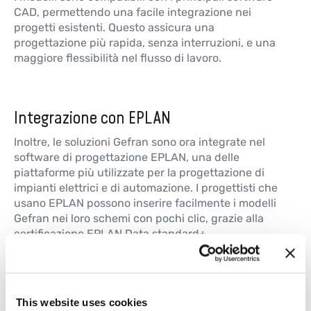
CAD, permettendo una facile integrazione nei
progetti esistenti. Questo assicura una
progettazione più rapida, senza interruzioni, e una
maggiore flessibilità nel flusso di lavoro.
Integrazione con EPLAN
Inoltre, le soluzioni Gefran sono ora integrate nel
software di progettazione EPLAN, una delle
piattaforme più utilizzate per la progettazione di
impianti elettrici e di automazione. I progettisti che
usano EPLAN possono inserire facilmente i modelli
Gefran nei loro schemi con pochi clic, grazie alla
certificazione EPLAN Data standard+.
Con l’introduzione dei cataloghi digitali su Cadenas
ed Eplan, Gefran rende la progettazione più facile e
veloce, rispondendo alle esigenze di un mercato
sempre più digitale. I progettisti hanno ora a
This website uses cookies
disposizione modelli meccanici ed elettronci pronti