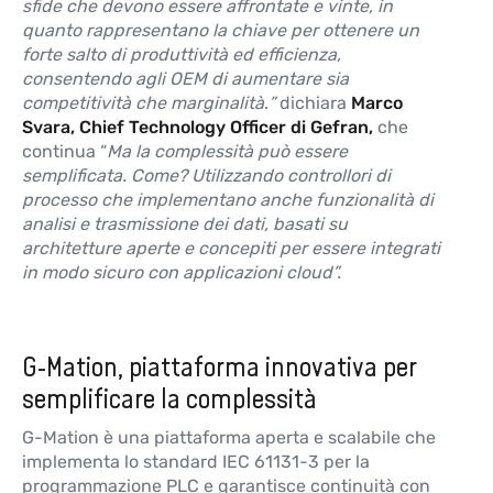
sfide che devono essere affrontate e vinte, in
quanto rappresentano la chiave per ottenere un
forte salto di produttività ed efficienza,
G3-EU20
NEW
consentendo agli OEM di aumentare sia
Modulo 10 ingressi digitali + 10 uscite
competitività che marginalità
.
”
dichiara
Marco
digitali
Svara, Chief Technology Officer di Gefran,
che
continua “
Ma la complessità può essere
Maggiori informazioni
semplificata. Come? Utilizzando controllori di
processo che implementano anche funzionalità di
analisi e trasmissione dei dati, basati su
architetture aperte e concepiti per essere integrati
G3-JNC3
NEW
in modo sicuro con applicazioni cloud
”.
Modulo junction EtherCAT 3 porte
RJ45
Maggiori informazioni
G-Mation, piattaforma innovativa per
semplificare la complessità
G3-JNC4
NEW
G-Mation è una piattaforma aperta e scalabile che
implementa lo standard IEC 61131-3 per la
Modulo junction EtherCAT 4 porte
RJ45
programmazione PLC e garantisce continuità con