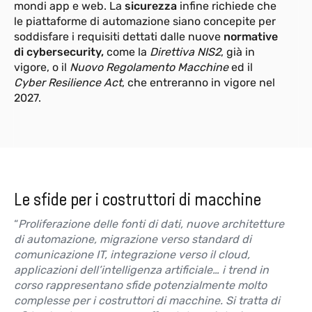
mondi app e web. La
sicurezza
infine richiede che
G3-DA8
NEW
le piattaforme di automazione siano concepite per
Modulo 8 uscite analogiche
soddisfare i requisiti dettati dalle nuove
normative
di cybersecurity,
come la
Direttiva NIS2
, già in
Maggiori informazioni
vigore, o il
Nuovo Regolamento Macchine
ed il
Cyber Resilience Act
, che entreranno in vigore nel
2027.
G3-E20
NEW
Modulo 20 ingressi digitali
Maggiori informazioni
Le sfide per i costruttori di macchine
“
Proliferazione delle fonti di dati, nuove architetture
di automazione, migrazione verso standard di
G3-ECAT
NEW
comunicazione IT, integrazione verso il cloud,
Ethercat bridge
applicazioni dell’intelligenza artificiale… i trend in
corso rappresentano sfide potenzialmente molto
Maggiori informazioni
complesse per i costruttori di macchine. Si tratta di