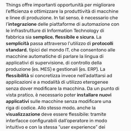
Things offre importanti opportunità per migliorare
Maggiori informazioni
l’efficienza e ottimizzare la produttività di macchine
e linee di produzione. In tal senso, è necessario che
l’
integrazione
delle piattaforme di automazione con
le infrastrutture di Information Technology di
fabbrica sia
semplice, flessibile e sicura
. La
G3-AM8
NEW
semplicità
passa attraverso l’utilizzo di
protocolli
Modulo 4 ingressi analogici + 4 uscite
standard
, tipici del mondo IT, che consentono alle
analogiche
macchine automatiche di parlare la lingua di
applicativi di supervisione, di controllo della
Maggiori informazioni
produzione (es. MES) e gestionali (es. ERP). La
flessibilità
si concretizza invece nell’adattarsi ad
applicazioni e a modalità di utilizzo eterogenee
G3-C2
NEW
senza dover modificare la macchina. Da un punto di
vista pratico, è necessario poter
installare nuovi
Modulo 2 ingressi endcoder
applicativi
sulle macchine senza modificare una
Maggiori informazioni
riga di codice. Allo stesso modo, anche la
visualizzazione
deve essere flessibile: tramite
interfacce configurabili dall’operatore in modo
intuitivo e con la stessa “user experience” dei