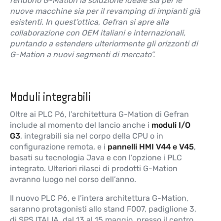
rendono G-Mation la soluzione ideale sia per le
nuove macchine sia per il revamping di impianti già
esistenti. In quest’ottica, Gefran si apre alla
collaborazione con OEM italiani e internazionali,
puntando a estendere ulteriormente gli orizzonti di
G-Mation a nuovi segmenti di mercato”.
Moduli integrabili
Oltre ai PLC P6, l’architettura G-Mation di Gefran
include al momento del lancio anche i
moduli I/O
G3
, integrabili sia nel corpo della CPU o in
configurazione remota, e i
pannelli HMI V44 e V45
,
basati su tecnologia Java e con l’opzione i PLC
integrato. Ulteriori rilasci di prodotti G-Mation
avranno luogo nel corso dell’anno.
Il nuovo PLC P6, e l’intera architettura G-Mation,
saranno protagonisti allo stand F007, padiglione 3,
di SPS ITALIA, dal 13 al 15 maggio, presso il centro