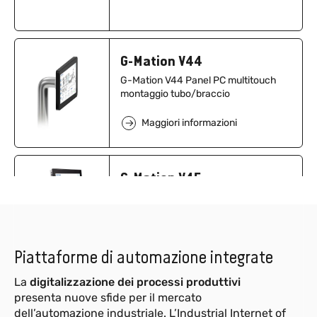
G-Mation V44
G-Mation V44 Panel PC multitouch
montaggio tubo/braccio
Maggiori informazioni
G-Mation V45
Panel PC multitouch ad alte
prestazioni
Maggiori informazioni
Piattaforme di automazione integrate
La
digitalizzazione dei processi produttivi
G3-AD8
NEW
presenta nuove sfide per il mercato
dell’automazione industriale. L’Industrial Internet of
Modulo 8 ingressi analogici