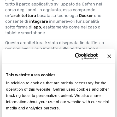
tutto il parco applicativo sviluppato da Gefran nel
Maggiori informazioni
corso degli anni. In aggiunta, essa comprende
un’
architettura
basata su tecnologia
Docker
che
consente di
integrare
innumerevoli funzionalità
sotto forma di
app
, esattamente come nel caso di
G3-SSI2
NEW
tablet e smartphone.
Modulo 2 ingressi SSI
Questa architettura è stata disegnata fin dall’inizio
Maggiori informazioni
per non aver alcun impatto sulle performance di
controllo di processo. Molte delle funzionalità di
configurazione e diagnostica del PLC sono
implementate sotto forma di app, con la possibilità
G3-T8
di aggiungere nuove applicazioni attraverso
NEW
This website uses cookies
un’interfaccia web dedicata.
Modulo con 8 ingressi di temperatura
In addition to cookies that are strictly necessary for the
Tutta la piattaforma G-Mation è basata sul
operation of this website, Gefran uses cookies and other
Maggiori informazioni
protocollo di comunicazione “real time”
Ethercat
: i
tracking tools to personalize content. We also share
singoli moduli I/O rappresentano dei nodi Ethercat,
information about your use of our website with our social
mentre il PLC P6 è in grado di gestire due reti
media and analytics partners.
Ethercat separate, supportando anche topologie di
G3-U20
NEW
rete ad anello, stella e albero. La compatibilità con