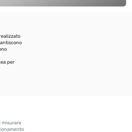
realizzato
arantiscono
ono
nea per
di misurare
mpionamento