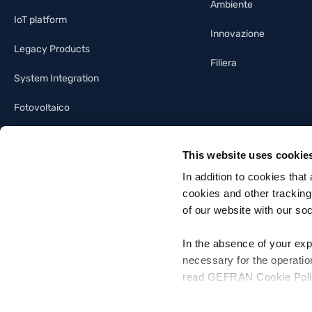
Ambiente
IoT platform
Innovazione
Legacy Products
Filiera
System Integration
Fotovoltaico
Illuminotecnica
This website uses cookie
Building automation
In addition to cookies that
cookies and other tracking
of our website with our so
In the absence of your exp
necessary for the operatio
Gefran SpA - Via Sebina, 74, 25050 Provaglio d'Iseo, Brescia - Italia
read GEFRAN Cookie Policy,
Tel. +39 030 9888 1 - P. IVA 03032420170 - Codice destinatario fattura el
For more information, pleas