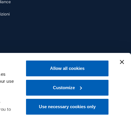
liance
izioni
Allow all cookies
ses
our use
Customize
e
Use necessary cookies only
you to
Italiano
 at the