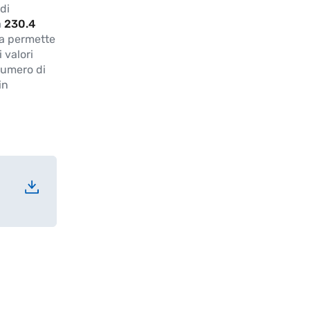
di
a
230.4
ta permette
 valori
numero di
in