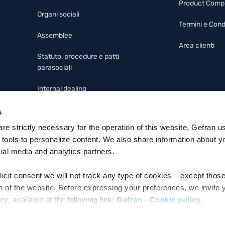
Product Comp
Organi sociali
Termini e Cond
Assemblee
Area clienti
Statuto, procedure e patti
parasociali
Internal dealing
Modello 231, codice etico e
s
whistleblowing
 are strictly necessary for the operation of this website, Gefran u
 tools to personalize content. We also share information about y
cial media and analytics partners.
licit consent we will not track any type of cookies – except thos
n of the website. Before expressing your preferences, we invite 
 available at the following link:
Gefran - Cookie policy
.
ettronica: MZO2A0U
e refer to the Information regarding processing of personal data,