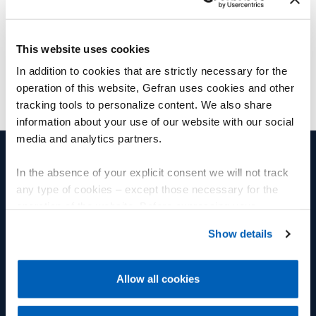
oltre 90 colleghi, contribuendo a questa
significativa giornata di prevenzione e solidarietà.
This website uses cookies
In addition to cookies that are strictly necessary for the
operation of this website, Gefran uses cookies and other
tracking tools to personalize content. We also share
information about your use of our website with our social
media and analytics partners.
In the absence of your explicit consent we will not track
PRODOTTI E SOLUZIONI
GRUPPO
any type of cookies – except those necessary for the
operation of the website. Before expressing your
Sensori di posizione
Gruppo
preferences, we invite you to read GEFRAN Cookie
Show details
Sensori di pressione
Welfare
Policy, available at the following link:
Gefran - Cookie
policy
.
Sensori di temperatura
FLY Talent Academy
Allow all cookies
For more information, please refer to the Information
Sensori di deformazione e
Diversity
regarding processing of personal data, at the following
forza