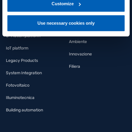
link:
Gefran - Privacy Policy
Customize
.
Lavora con noi
Regolatori e indicatori
Il nostro impegno
Use necessary cookies only
Controllo di potenza
Persone
G-Mation platform
Ambiente
IoT platform
Innovazione
Legacy Products
Filiera
System Integration
Fotovoltaico
Illuminotecnica
Building automation