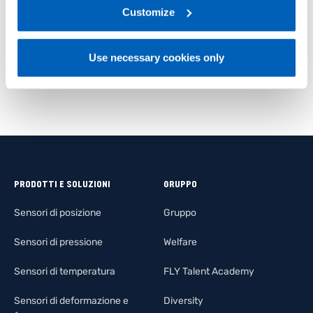
link:
Gefran - Privacy Policy
Customize
.
specializzata in AI industriale, in cui Gefran ha
investito nel gennaio scorso.
Use necessary cookies only
PRODOTTI E SOLUZIONI
GRUPPO
Sensori di posizione
Gruppo
Sensori di pressione
Welfare
Sensori di temperatura
FLY Talent Academy
Sensori di deformazione e
Diversity