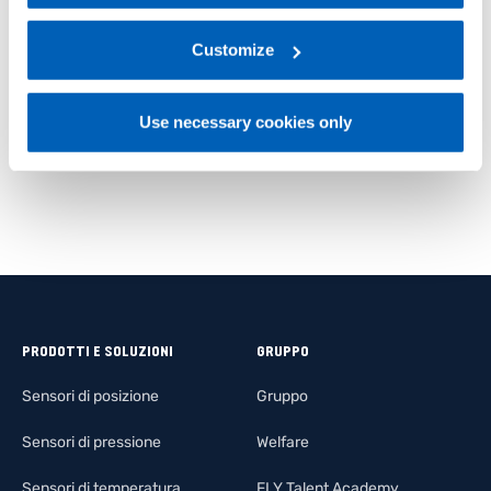
I sensori GR3P sono disponibili con quattro diverse
regarding processing of personal data, at the following
levette di attuazione – in plastica o acciaio – da 50
link:
Gefran - Privacy Policy
Customize
.
o 80 mm di lunghezza. Queste ultime possono
essere ordinate insieme al sensore o
separatamente, tramite apposito codice prodotto.
Use necessary cookies only
PRODOTTI E SOLUZIONI
GRUPPO
Sensori di posizione
Gruppo
Sensori di pressione
Welfare
Sensori di temperatura
FLY Talent Academy