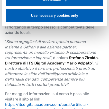
Il sostegno congiunto di Gefran e delle imprese
partner al corso ITS
“Artificial Intelligence Developer
and Data Analyst”
è un investimento non solo in
Use necessary cookies only
capitale umano, ma anche nel territorio: un’azione
concreta per attrarre e trattenere giovani talenti,
rafforzando al tempo stesso la competitività delle
aziende locali.
“
Siamo orgogliosi di avviare questo percorso
insieme a Gefran e alle aziende partner:
rappresenta un modello virtuoso di collaborazione
tra formazione e impresa
”, dichiara
Stefano Ziroldo,
Direttore di ITS Digital Academy ‘Mario Volpato’
. “
Il
nostro obiettivo è formare professionisti pronti ad
affrontare le sfide dell’intelligenza artificiale e
dell’analisi dei dati, competenze sempre più
richieste in tutti i settori produttivi
”.
Per maggiori informazioni sul corso è possibile
visitare il sito al link
https://itsdigitalacademy.com/corsi/artificial-