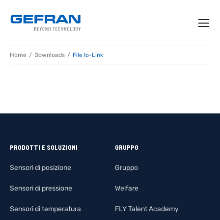
Home
Downloads
File Io-Link
PRODOTTI E SOLUZIONI
GRUPPO
Sensori di posizione
Gruppo
Sensori di pressione
Welfare
Sensori di temperatura
FLY Talent Academy