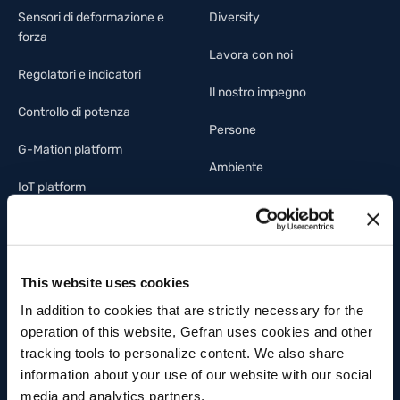
Sensori di deformazione e
Diversity
forza
Lavora con noi
Regolatori e indicatori
Il nostro impegno
Controllo di potenza
Persone
G-Mation platform
Ambiente
IoT platform
Innovazione
Legacy Products
Filiera
System Integration
This website uses cookies
Fotovoltaico
In addition to cookies that are strictly necessary for the
operation of this website, Gefran uses cookies and other
Illuminotecnica
tracking tools to personalize content. We also share
information about your use of our website with our social
Building automation
media and analytics partners.