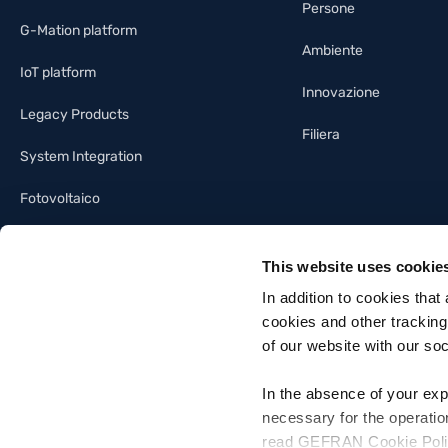
Persone
G-Mation platform
Ambiente
IoT platform
Innovazione
Legacy Products
Filiera
System Integration
Fotovoltaico
Illuminotecnica
This website uses cookie
Building automation
In addition to cookies that
cookies and other tracking
of our website with our so
In the absence of your exp
necessary for the operatio
Gefran SpA - Via Sebina, 74, 25050 Provaglio d'Iseo, Brescia - Italia
read GEFRAN Cookie Policy,
Tel. +39 030 9888 1 - P. IVA 03032420170 - Codice destinatario fattura el