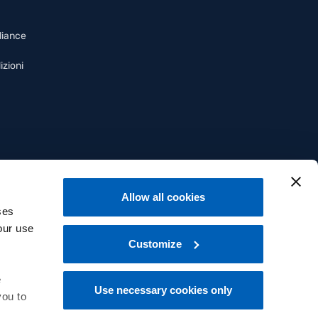
liance
izioni
Allow all cookies
ses
our use
Customize
e
Use necessary cookies only
you to
Italiano