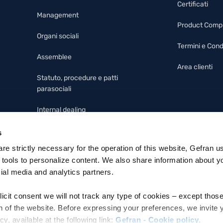
Certificati
Management
Product Comp
Organi sociali
Termini e Cond
Assemblee
Area clienti
Statuto, procedure e patti
parasociali
Internal dealing
Modello 231, codice etico e
s
whistleblowing
 are strictly necessary for the operation of this website, Gefran u
 tools to personalize content. We also share information about y
cial media and analytics partners.
licit consent we will not track any type of cookies – except thos
n of the website. Before expressing your preferences, we invite 
 available at the following link:
Gefran - Cookie policy
.
ettronica: MZO2A0U