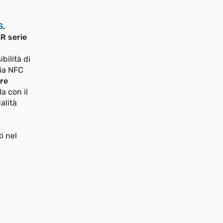
S
,
R serie
bilità di
gia NFC
re
a con il
alità
i nel