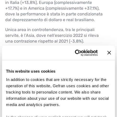
in Italia (+13,8%), Europa (complessivamente
+17,7%) e in America (complessivamente +37,1%),
dove la performance è stata in parte condizionata
dal deprezzamento di dollaro e real brasiliano.
Unica area in controtendenza, tra le principali
servite, è l’Asia, dove nell’esercizio 2022 si rileva
una contrazione rispetto al 2021 (-3,8%).
Il
margine operativo lordo
(EBITDA) al 31 dicembre
2022 è positivo per 24,6 milioni di Euro (pari al
18,3% dei ricavi) e registra una variazione positiva
di 2,2 milioni di Euro (+9,7%) rispetto al 31 dicembre
This website uses cookies
2021 (quando ammontava a 22,5 milioni di Euro). Il
In addition to cookies that are strictly necessary for the
miglioramento del margine operativo lordo è
riconducibile all’incremento dei ricavi registrato nel
operation of this website, Gefran uses cookies and other
periodo.
tracking tools to personalize content. We also share
information about your use of our website with our social
La
posizione finanziaria netta
al 31 dicembre 2022
media and analytics partners.
è positiva e pari a 24,3 milioni di Euro, in
miglioramento di 20,9 milioni di Euro rispetto alla
In the absence of your explicit consent we will not track